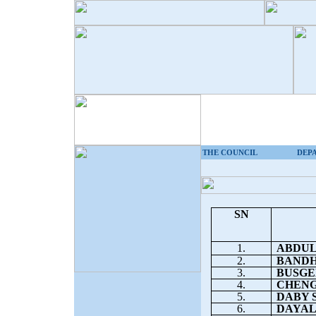
THE COUNCIL
DEP
SN
1.
ABDUL 
2.
BANDH
3.
BUSGEE
4.
CHENG
5.
DABY S
6.
DAYAL V