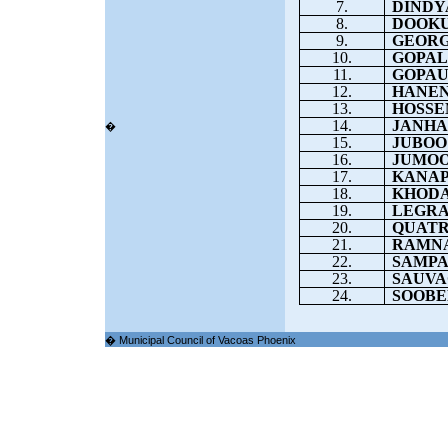
7.
DINDYA
8.
DOOKUN
9.
GEORGE 
10.
GOPALL
11.
GOPAUL
12.
HANEN
13.
HOSSEN
14.
JANHA
�
15.
JUBOO M
16.
JUMOOR
17.
KANAPE
18.
KHODA
19.
LEGRAN
20.
QUATRE
21.
RAMNA
22.
SAMPAT
23.
SAUVAG
24.
SOOBEN
� Municipal Council of Vacoas Phoenix